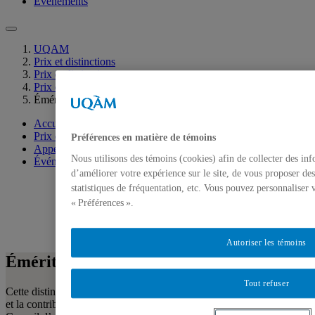
Événements
UQAM
Prix et distinctions
Prix et distinctions
Prix et distinctions décernés par l’UQAM
Éméritat
Accueil
Prix et distinctions
Préférences en matière de témoins
Appels de candidatures
Nous utilisons des témoins (cookies) afin de collecter des in
Événements
d’améliorer votre expérience sur le site, de vous proposer des
statistiques de fréquentation, etc. Vous pouvez personnaliser 
« Préférences ».
Autoriser les témoins
Éméritat
Tout refuser
Cette distinction honorifique vise à souligner le parcours exemplaire
et la contribution significative à la vie universitaire, aux activités du