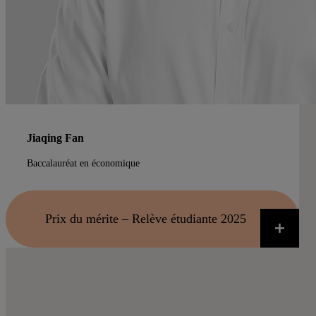
Jiaqing Fan
Baccalauréat en économique
Prix du mérite – Relève étudiante 2025