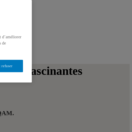
t d’améliorer
s de
 refuser
es et fascinantes
UQAM.