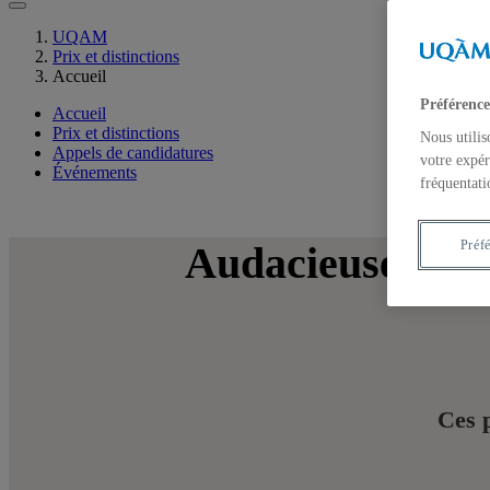
UQAM
Prix et distinctions
Accueil
Préférence
Accueil
Prix et distinctions
Nous utilis
Appels de candidatures
votre expér
Événements
fréquentati
Préf
Audacieuses, eng
Ces 