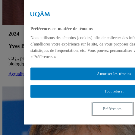
Préférences en matière de témoins
2024
Nous utilisons des témoins (cookies) afin de collecter des in
d’améliorer votre expérience sur le site, de vous proposer des
Yves Bergeron
statistiques de fréquentation, etc. Vous pouvez personnaliser 
« Préférences ».
C.Q., professeur émérite, Département des sciences
biologiques
Actualités UQAM
Autoriser les témoins
Tout refuser
Préférences